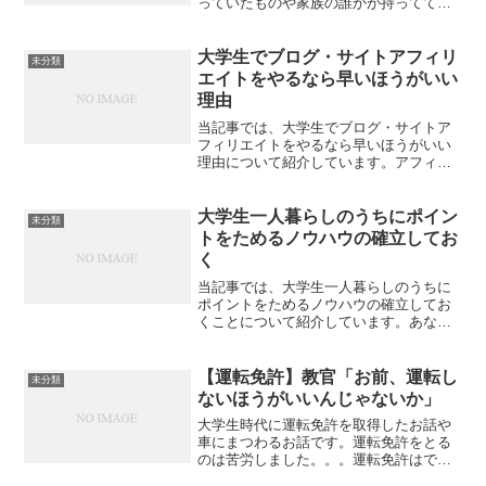
っていたものや家族の誰かが持ってて、
たまにかりていたものなんかは忘れがち
です。一つが停電や断水、水漏れなどの
トラブルになったときに必要なもので
大学生でブログ・サイトアフィリ
未分類
す。これは社会人になってか...
エイトをやるなら早いほうがいい
理由
当記事では、大学生でブログ・サイトア
フィリエイトをやるなら早いほうがいい
理由について紹介しています。アフィリ
エイトは一般的になったので、ブログや
サイトを運営している方もいらっしゃる
と思います。今回はできるだけ早いほう
大学生一人暮らしのうちにポイン
未分類
がいい理由を説明します。...
トをためるノウハウの確立してお
く
当記事では、大学生一人暮らしのうちに
ポイントをためるノウハウの確立してお
くことについて紹介しています。あなた
も何かしらのポイントをためていると思
います。私は楽天ポイントをメインにた
めています。大学時代にポイントをため
【運転免許】教官「お前、運転し
未分類
るノウハウを確立しておけ...
ないほうがいいんじゃないか」
大学生時代に運転免許を取得したお話や
車にまつわるお話です。運転免許をとる
のは苦労しました。。。運転免許はでき
るだけ早くとって！車に乗る乗らないに