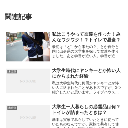
関連記事
私はこうやって友達を作った！み
未分類
んなワクワク！？トイレで昼食？
最初は「どこから来たの？」とか自分と
同じ出身県の大学生を探して友達を作り
ました。あと学番が近い人。学番が近い
人と仲良くするのは大事ですよ、だって4
年間番号は変らないわけですから。その
人たちとも嫌でも近くにいるわけです。
大学生時代にヤンキーとか怖い人
未分類
大学1年生はみんなワク...
にからまれた経験
私は大学生時代に何回かヤンキーとか怖
い人に絡まれたことがあるのですが、3つ
紹介したいと思います。ライブハウスの
近くのコンビニライブハウスでライブを
見ている途中で友人とコンビニに行った
のですが、お店を出る際に18歳～20歳く
大学生一人暮らしの必需品は何？
未分類
らいだったかな？ガ...
トイレが詰まったときは？
基本は実家で暮らしていたときに使って
いたものなんですが、家族で共有して使