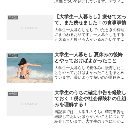
理由について紹介しています。アフィリ
エイトは一般的になったので、ブログや
サイトを運営している方もいらっしゃる
と思います。今回はできるだけ早いほう
【大学生一人暮らし】痩せて太っ
未分類
がいい理由を説明します。...
て、また痩せました！の食事事情
大学生一人暮らしをしていたときの料理
にまつわるお話です。一人暮らしをする
と太る人と痩せる人がいるみたいです
ね。私は痩せて太って、また痩せまし
た。全部読むとヒントが見つかるかもし
れませんよ！料理の思い出料理は高校生
大学生一人暮らし 夏休みの後悔
未分類
のときから好きで、アルバイト...
とやっておけばよかったこと
大学生一人暮らしで夏休みに後悔したこ
ととやっておけばよかったことをまとめ
ています。長いようで短いのが夏休みで
す。大学生の夏休みは何をした？夏休み
は実家に帰省したり、アルバイトをやっ
て過ごしていました。要はお金があるか
大学生のうちに確定申告を経験し
未分類
ら実家に帰る。お金がない...
ておく！税金や社会保険料の仕組
みを理解する！
当記事では、大学生のうちに確定申告を
経験しておいたほうがいいことについて
紹介しています。大学生のうちにわかる
範囲でいいので確定申告を疑似体験して
おくことをおすすめします。アルバイト