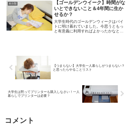
をしている方は、さらにリアルな体験が
【ゴールデンウイーク】時間がな
未分類
できますね。「えっ起業な...
いとできないこと＆4年間に生か
せるか？
大学生時代のゴールデンウィークはバイ
トに明け暮れていました。今思うともっ
と有意義に利用すればよかったかなと思
いますが、私は混雑した場所が嫌いです
し、ゴールデンウィークにあえて何かを
する必要もないかなというのは今も変わ
っていません。大学1年の...
【つまらない】大学生一人暮らしがつまらない？
と思ったらやることリスト
大学生は黙ってプリンターも購入しなさい！一人
暮らしでプリンターは必要？
コメント